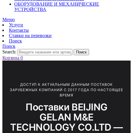
ОБОРУДОВАНИЕ И МЕХАНИЧЕСКИЕ
УСТРОЙСТВА
Меню
Услуги
Контакты
Ставки на перевозки
Поиск
Поиск
Search:
Поиск
Корзина
0
ДОСТУП К АКТУАЛЬНЫМ ДАННЫМ ПОСТАВОК
ЗАРУБЕЖНЫХ КОМПАНИЙ С 2017 ГОДА ПО НАСТОЯЩЕЕ
ВРЕМЯ
Поставки BEIJING
GELAN M&E
TECHNOLOGY CO.LTD —