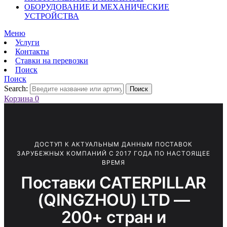
ОБОРУДОВАНИЕ И МЕХАНИЧЕСКИЕ
УСТРОЙСТВА
Меню
Услуги
Контакты
Ставки на перевозки
Поиск
Поиск
Search:
Поиск
Корзина
0
ДОСТУП К АКТУАЛЬНЫМ ДАННЫМ ПОСТАВОК
ЗАРУБЕЖНЫХ КОМПАНИЙ С 2017 ГОДА ПО НАСТОЯЩЕЕ
ВРЕМЯ
Поставки CATERPILLAR
(QINGZHOU) LTD —
200+ стран и