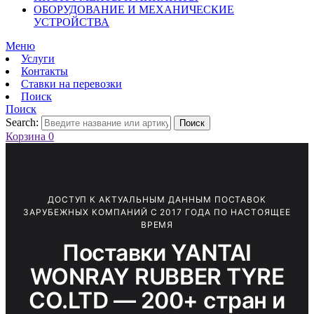
ОБОРУДОВАНИЕ И МЕХАНИЧЕСКИЕ
УСТРОЙСТВА
Меню
Услуги
Контакты
Ставки на перевозки
Поиск
Поиск
Search:
Поиск
Корзина
0
ДОСТУП К АКТУАЛЬНЫМ ДАННЫМ ПОСТАВОК
ЗАРУБЕЖНЫХ КОМПАНИЙ С 2017 ГОДА ПО НАСТОЯЩЕЕ
ВРЕМЯ
Поставки YANTAI
WONRAY RUBBER TYRE
CO.LTD — 200+ стран и