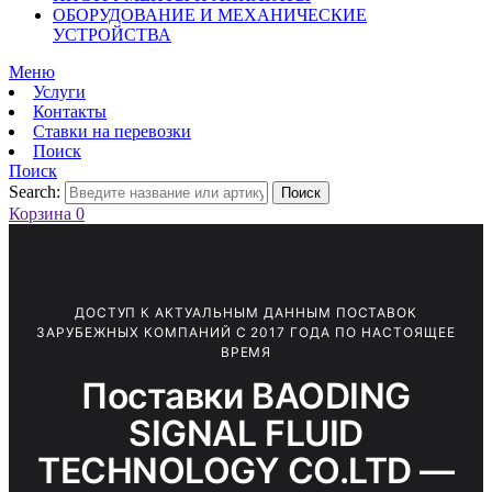
ОБОРУДОВАНИЕ И МЕХАНИЧЕСКИЕ
УСТРОЙСТВА
Меню
Услуги
Контакты
Ставки на перевозки
Поиск
Поиск
Search:
Поиск
Корзина
0
ДОСТУП К АКТУАЛЬНЫМ ДАННЫМ ПОСТАВОК
ЗАРУБЕЖНЫХ КОМПАНИЙ С 2017 ГОДА ПО НАСТОЯЩЕЕ
ВРЕМЯ
Поставки BAODING
SIGNAL FLUID
TECHNOLOGY CO.LTD —