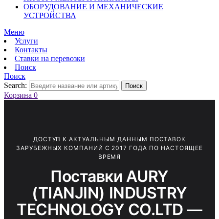
ОБОРУДОВАНИЕ И МЕХАНИЧЕСКИЕ
УСТРОЙСТВА
Меню
Услуги
Контакты
Ставки на перевозки
Поиск
Поиск
Search:
Поиск
Корзина
0
ДОСТУП К АКТУАЛЬНЫМ ДАННЫМ ПОСТАВОК
ЗАРУБЕЖНЫХ КОМПАНИЙ С 2017 ГОДА ПО НАСТОЯЩЕЕ
ВРЕМЯ
Поставки AURY
(TIANJIN) INDUSTRY
TECHNOLOGY CO.LTD —