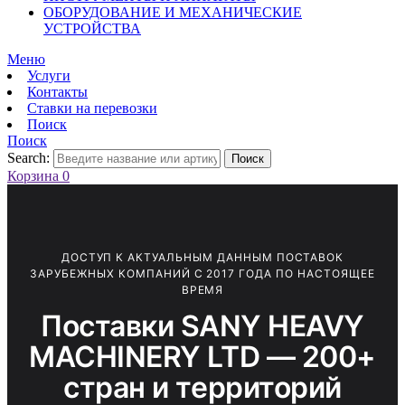
ОБОРУДОВАНИЕ И МЕХАНИЧЕСКИЕ
УСТРОЙСТВА
Меню
Услуги
Контакты
Ставки на перевозки
Поиск
Поиск
Search:
Поиск
Корзина
0
ДОСТУП К АКТУАЛЬНЫМ ДАННЫМ ПОСТАВОК
ЗАРУБЕЖНЫХ КОМПАНИЙ С 2017 ГОДА ПО НАСТОЯЩЕЕ
ВРЕМЯ
Поставки SANY HEAVY
MACHINERY LTD — 200+
стран и территорий