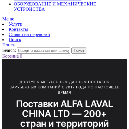
ОБОРУДОВАНИЕ И МЕХАНИЧЕСКИЕ
УСТРОЙСТВА
Меню
Услуги
Контакты
Ставки на перевозки
Поиск
Поиск
Search:
Поиск
Корзина
0
ДОСТУП К АКТУАЛЬНЫМ ДАННЫМ ПОСТАВОК
ЗАРУБЕЖНЫХ КОМПАНИЙ С 2017 ГОДА ПО НАСТОЯЩЕЕ
ВРЕМЯ
Поставки ALFA LAVAL
CHINA LTD — 200+
стран и территорий