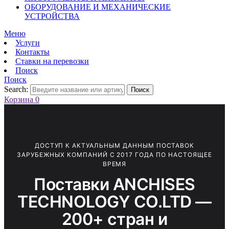
ОБОРУДОВАНИЕ И МЕХАНИЧЕСКИЕ
УСТРОЙСТВА
Меню
Услуги
Контакты
Ставки на перевозки
Поиск
Поиск
Search:
Поиск
Корзина
0
ДОСТУП К АКТУАЛЬНЫМ ДАННЫМ ПОСТАВОК
ЗАРУБЕЖНЫХ КОМПАНИЙ С 2017 ГОДА ПО НАСТОЯЩЕЕ
ВРЕМЯ
Поставки ANCHISES
TECHNOLOGY CO.LTD —
200+ стран и