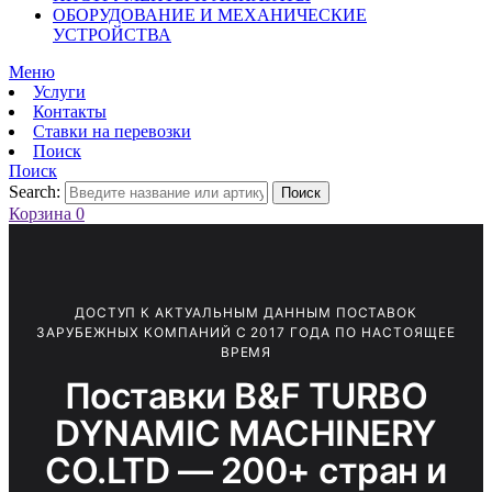
ОБОРУДОВАНИЕ И МЕХАНИЧЕСКИЕ
УСТРОЙСТВА
Меню
Услуги
Контакты
Ставки на перевозки
Поиск
Поиск
Search:
Поиск
Корзина
0
ДОСТУП К АКТУАЛЬНЫМ ДАННЫМ ПОСТАВОК
ЗАРУБЕЖНЫХ КОМПАНИЙ С 2017 ГОДА ПО НАСТОЯЩЕЕ
ВРЕМЯ
Поставки B&F TURBO
DYNAMIC MACHINERY
CO.LTD — 200+ стран и