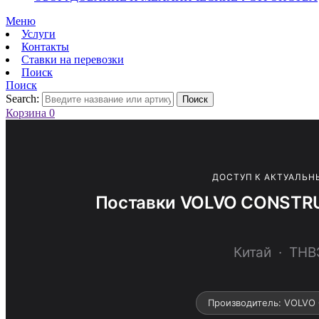
Меню
Услуги
Контакты
Ставки на перевозки
Поиск
Поиск
Search:
Поиск
Корзина
0
ДОСТУП К АКТУАЛЬН
Поставки VOLVO CONSTRU
Китай · ТН
Производитель: VOLVO