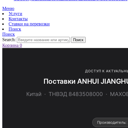
Меню
Услуги
Контакты
Ставки на перевозки
Поиск
Поиск
Search:
Поиск
Корзина
0
ДОСТУП К АКТУАЛЬН
Поставки ANHUI JIANGH
Китай · ТНВЭД 8483508000 · МАХ
Производитель: