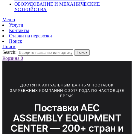
ОБОРУДОВАНИЕ И МЕХАНИЧЕСКИЕ
УСТРОЙСТВА
Меню
Услуги
Контакты
Ставки на перевозки
Поиск
Поиск
Search:
Поиск
Корзина
0
ДОСТУП К АКТУАЛЬНЫМ ДАННЫМ ПОСТАВОК
ЗАРУБЕЖНЫХ КОМПАНИЙ С 2017 ГОДА ПО НАСТОЯЩЕЕ
ВРЕМЯ
Поставки AEC
ASSEMBLY EQUIPMENT
CENTER — 200+ стран и