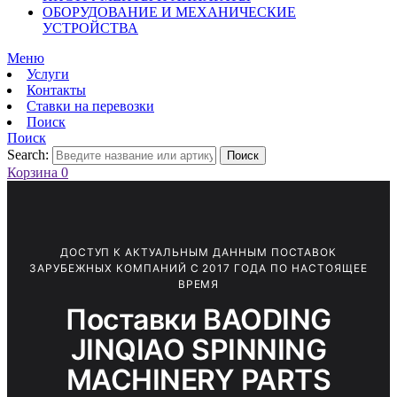
ОБОРУДОВАНИЕ И МЕХАНИЧЕСКИЕ
УСТРОЙСТВА
Меню
Услуги
Контакты
Ставки на перевозки
Поиск
Поиск
Search:
Поиск
Корзина
0
ДОСТУП К АКТУАЛЬНЫМ ДАННЫМ ПОСТАВОК
ЗАРУБЕЖНЫХ КОМПАНИЙ С 2017 ГОДА ПО НАСТОЯЩЕЕ
ВРЕМЯ
Поставки BAODING
JINQIAO SPINNING
MACHINERY PARTS