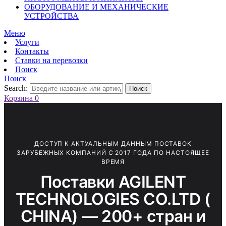
ОБОРУДОВАНИЕ И МЕХАНИЧЕСКИЕ
УСТРОЙСТВА
Меню
Услуги
Контакты
Ставки на перевозки
Поиск
Поиск
Search:
Поиск
Корзина
0
ДОСТУП К АКТУАЛЬНЫМ ДАННЫМ ПОСТАВОК
ЗАРУБЕЖНЫХ КОМПАНИЙ С 2017 ГОДА ПО НАСТОЯЩЕЕ
ВРЕМЯ
Поставки AGILENT
TECHNOLOGIES CO.LTD (
CHINA) — 200+ стран и