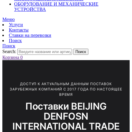
ОБОРУДОВАНИЕ И МЕХАНИЧЕСКИЕ
УСТРОЙСТВА
Меню
Услуги
Контакты
Ставки на перевозки
Поиск
Поиск
Search:
Поиск
Корзина
0
ДОСТУП К АКТУАЛЬНЫМ ДАННЫМ ПОСТАВОК
ЗАРУБЕЖНЫХ КОМПАНИЙ С 2017 ГОДА ПО НАСТОЯЩЕЕ
ВРЕМЯ
Поставки BEIJING
DENFOSN
INTERNATIONAL TRADE