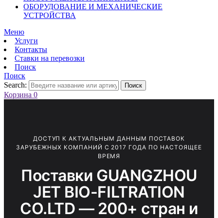
ОБОРУДОВАНИЕ И МЕХАНИЧЕСКИЕ
УСТРОЙСТВА
Меню
Услуги
Контакты
Ставки на перевозки
Поиск
Поиск
Search:
Поиск
Корзина
0
ДОСТУП К АКТУАЛЬНЫМ ДАННЫМ ПОСТАВОК
ЗАРУБЕЖНЫХ КОМПАНИЙ С 2017 ГОДА ПО НАСТОЯЩЕЕ
ВРЕМЯ
Поставки GUANGZHOU
JET BIO-FILTRATION
CO.LTD — 200+ стран и