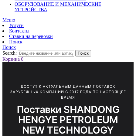
ОБОРУДОВАНИЕ И МЕХАНИЧЕСКИЕ
УСТРОЙСТВА
Меню
Услуги
Контакты
Ставки на перевозки
Поиск
Поиск
Search:
Поиск
Корзина
0
ДОСТУП К АКТУАЛЬНЫМ ДАННЫМ ПОСТАВОК
ЗАРУБЕЖНЫХ КОМПАНИЙ С 2017 ГОДА ПО НАСТОЯЩЕЕ
ВРЕМЯ
Поставки SHANDONG
HENGYE PETROLEUM
NEW TECHNOLOGY