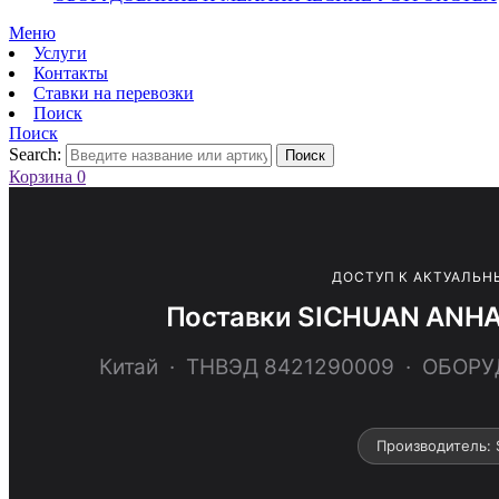
Меню
Услуги
Контакты
Ставки на перевозки
Поиск
Поиск
Search:
Поиск
Корзина
0
ДОСТУП К АКТУАЛЬН
Поставки SICHUAN ANHA
Китай · ТНВЭД 8421290009 · ОБО
Производитель: