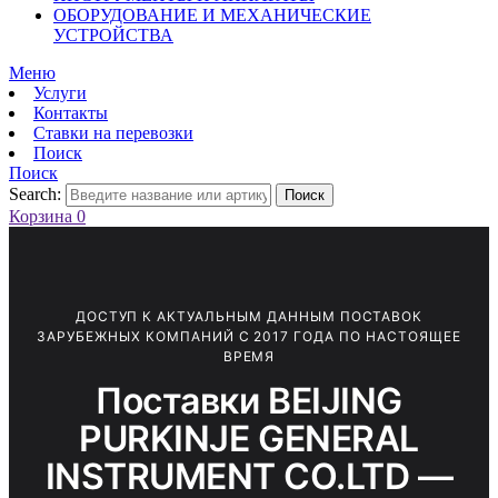
ОБОРУДОВАНИЕ И МЕХАНИЧЕСКИЕ
УСТРОЙСТВА
Меню
Услуги
Контакты
Ставки на перевозки
Поиск
Поиск
Search:
Поиск
Корзина
0
ДОСТУП К АКТУАЛЬНЫМ ДАННЫМ ПОСТАВОК
ЗАРУБЕЖНЫХ КОМПАНИЙ С 2017 ГОДА ПО НАСТОЯЩЕЕ
ВРЕМЯ
Поставки BEIJING
PURKINJE GENERAL
INSTRUMENT CO.LTD —