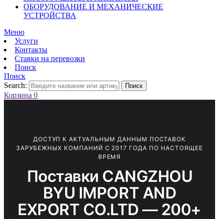
ОБОРУДОВАНИЕ И МЕХАНИЧЕСКИЕ
УСТРОЙСТВА
Меню
Услуги
Контакты
Ставки на перевозки
Поиск
Поиск
Search:
Поиск
Корзина
0
ДОСТУП К АКТУАЛЬНЫМ ДАННЫМ ПОСТАВОК
ЗАРУБЕЖНЫХ КОМПАНИЙ С 2017 ГОДА ПО НАСТОЯЩЕЕ
ВРЕМЯ
Поставки CANGZHOU
BYU IMPORT AND
EXPORT CO.LTD — 200+