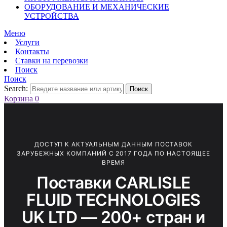
ОБОРУДОВАНИЕ И МЕХАНИЧЕСКИЕ
УСТРОЙСТВА
Меню
Услуги
Контакты
Ставки на перевозки
Поиск
Поиск
Search:
Поиск
Корзина
0
ДОСТУП К АКТУАЛЬНЫМ ДАННЫМ ПОСТАВОК
ЗАРУБЕЖНЫХ КОМПАНИЙ С 2017 ГОДА ПО НАСТОЯЩЕЕ
ВРЕМЯ
Поставки CARLISLE
FLUID TECHNOLOGIES
UK LTD — 200+ стран и