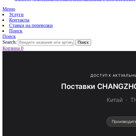
Меню
Услуги
Контакты
Ставки на перевозки
Поиск
Поиск
Search:
Поиск
Корзина
0
ДОСТУП К АКТУАЛЬН
Поставки CHANGZHOU
Китай · 
Производит