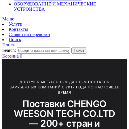
ОБОРУДОВАНИЕ И МЕХАНИЧЕСКИЕ
УСТРОЙСТВА
Меню
Услуги
Контакты
Ставки на перевозки
Поиск
Поиск
Search:
Поиск
Корзина
0
ДОСТУП К АКТУАЛЬНЫМ ДАННЫМ ПОСТАВОК
ЗАРУБЕЖНЫХ КОМПАНИЙ С 2017 ГОДА ПО НАСТОЯЩЕЕ
ВРЕМЯ
Поставки CHENGO
WEESON TECH CO.LTD
— 200+ стран и