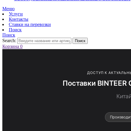
Меню
Услуги
Контакты
Ставки на перевозки
Поиск
Поиск
Search:
Поиск
Корзина
0
ДОСТУП К АКТУАЛЬН
Поставки BINTEER 
Кита
Производи