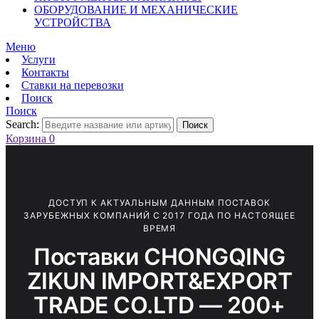
ОБОРУДОВАНИЕ И МЕХАНИЧЕСКИЕ
УСТРОЙСТВА
Меню
Услуги
Контакты
Ставки на перевозки
Поиск
Поиск
Search:
Поиск
Корзина
0
ДОСТУП К АКТУАЛЬНЫМ ДАННЫМ ПОСТАВОК
ЗАРУБЕЖНЫХ КОМПАНИЙ С 2017 ГОДА ПО НАСТОЯЩЕЕ
ВРЕМЯ
Поставки CHONGQING
ZIKUN IMPORT&EXPORT
TRADE CO.LTD — 200+