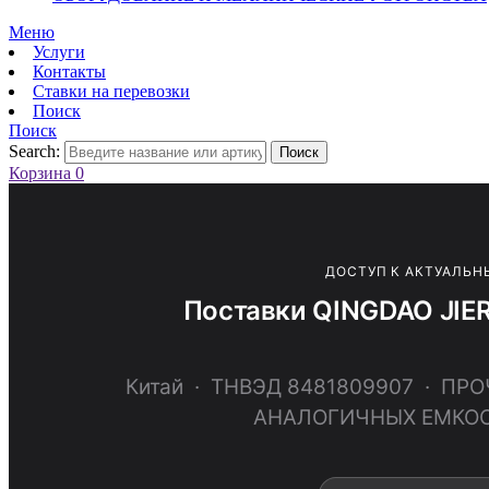
Меню
Услуги
Контакты
Ставки на перевозки
Поиск
Поиск
Search:
Поиск
Корзина
0
ДОСТУП К АКТУАЛЬН
Поставки QINGDAO JIE
Китай · ТНВЭД 8481809907 · ПР
АНАЛОГИЧНЫХ ЕМКОС