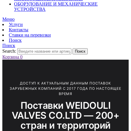
ОБОРУДОВАНИЕ И МЕХАНИЧЕСКИЕ
УСТРОЙСТВА
Меню
Услуги
Контакты
Ставки на перевозки
Поиск
Поиск
Search:
Поиск
Корзина
0
ДОСТУП К АКТУАЛЬНЫМ ДАННЫМ ПОСТАВОК
ЗАРУБЕЖНЫХ КОМПАНИЙ С 2017 ГОДА ПО НАСТОЯЩЕЕ
ВРЕМЯ
Поставки WEIDOULI
VALVES CO.LTD — 200+
стран и территорий