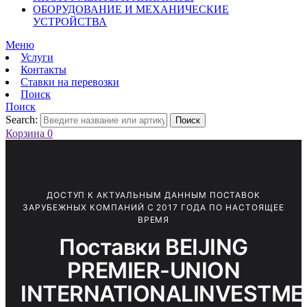
ОБОРУДОВАНИЕ И МЕХАНИЧЕСКИЕ
УСТРОЙСТВА
Меню
Услуги
Контакты
Ставки на перевозки
Поиск
Поиск
Search:
Поиск
Корзина
0
ДОСТУП К АКТУАЛЬНЫМ ДАННЫМ ПОСТАВОК
ЗАРУБЕЖНЫХ КОМПАНИЙ С 2017 ГОДА ПО НАСТОЯЩЕЕ
ВРЕМЯ
Поставки BEIJING
PREMIER-UNION
INTERNATIONALINVESTME