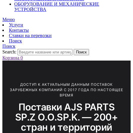
ОБОРУДОВАНИЕ И МЕХАНИЧЕСКИЕ
УСТРОЙСТВА
Меню
Услуги
Контакты
Ставки на перевозки
Поиск
Поиск
Search:
Поиск
Корзина
0
ДОСТУП К АКТУАЛЬНЫМ ДАННЫМ ПОСТАВОК
ЗАРУБЕЖНЫХ КОМПАНИЙ С 2017 ГОДА ПО НАСТОЯЩЕЕ
ВРЕМЯ
Поставки AJS PARTS
SP.Z O.O.SP.K. — 200+
стран и территорий