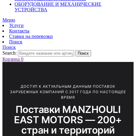
ОБОРУДОВАНИЕ И МЕХАНИЧЕСКИЕ
УСТРОЙСТВА
Меню
Услуги
Контакты
Ставки на перевозки
Поиск
Поиск
Search:
Поиск
Корзина
0
ДОСТУП К АКТУАЛЬНЫМ ДАННЫМ ПОСТАВОК
ЗАРУБЕЖНЫХ КОМПАНИЙ С 2017 ГОДА ПО НАСТОЯЩЕЕ
ВРЕМЯ
Поставки MANZHOULI
EAST MOTORS — 200+
стран и территорий