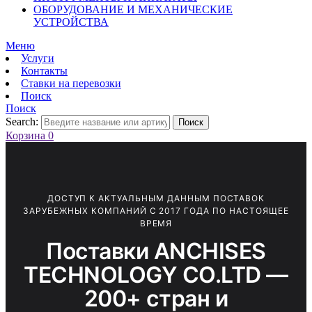
ОБОРУДОВАНИЕ И МЕХАНИЧЕСКИЕ
УСТРОЙСТВА
Меню
Услуги
Контакты
Ставки на перевозки
Поиск
Поиск
Search:
Поиск
Корзина
0
ДОСТУП К АКТУАЛЬНЫМ ДАННЫМ ПОСТАВОК
ЗАРУБЕЖНЫХ КОМПАНИЙ С 2017 ГОДА ПО НАСТОЯЩЕЕ
ВРЕМЯ
Поставки ANCHISES
TECHNOLOGY CO.LTD —
200+ стран и