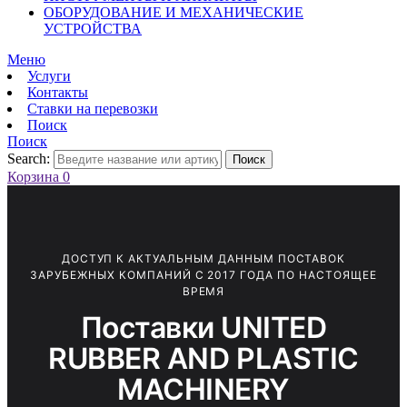
ОБОРУДОВАНИЕ И МЕХАНИЧЕСКИЕ
УСТРОЙСТВА
Меню
Услуги
Контакты
Ставки на перевозки
Поиск
Поиск
Search:
Поиск
Корзина
0
ДОСТУП К АКТУАЛЬНЫМ ДАННЫМ ПОСТАВОК
ЗАРУБЕЖНЫХ КОМПАНИЙ С 2017 ГОДА ПО НАСТОЯЩЕЕ
ВРЕМЯ
Поставки UNITED
RUBBER AND PLASTIC
MACHINERY