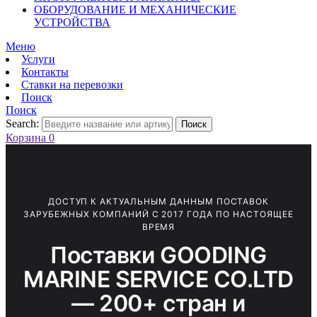
ОБОРУДОВАНИЕ И МЕХАНИЧЕСКИЕ
УСТРОЙСТВА
Меню
Услуги
Контакты
Ставки на перевозки
Поиск
Поиск
Search:
Поиск
Корзина
0
ДОСТУП К АКТУАЛЬНЫМ ДАННЫМ ПОСТАВОК
ЗАРУБЕЖНЫХ КОМПАНИЙ С 2017 ГОДА ПО НАСТОЯЩЕЕ
ВРЕМЯ
Поставки GOODING
MARINE SERVICE CO.LTD
— 200+ стран и