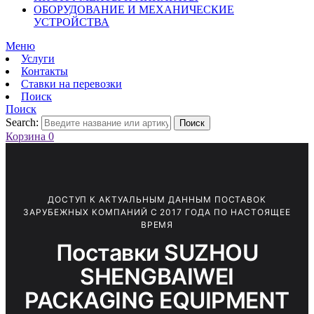
ОБОРУДОВАНИЕ И МЕХАНИЧЕСКИЕ
УСТРОЙСТВА
Меню
Услуги
Контакты
Ставки на перевозки
Поиск
Поиск
Search:
Поиск
Корзина
0
ДОСТУП К АКТУАЛЬНЫМ ДАННЫМ ПОСТАВОК
ЗАРУБЕЖНЫХ КОМПАНИЙ С 2017 ГОДА ПО НАСТОЯЩЕЕ
ВРЕМЯ
Поставки SUZHOU
SHENGBAIWEI
PACKAGING EQUIPMENT