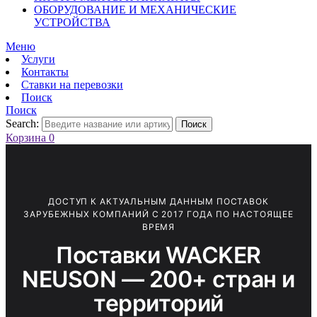
ОБОРУДОВАНИЕ И МЕХАНИЧЕСКИЕ
УСТРОЙСТВА
Меню
Услуги
Контакты
Ставки на перевозки
Поиск
Поиск
Search:
Поиск
Корзина
0
ДОСТУП К АКТУАЛЬНЫМ ДАННЫМ ПОСТАВОК
ЗАРУБЕЖНЫХ КОМПАНИЙ С 2017 ГОДА ПО НАСТОЯЩЕЕ
ВРЕМЯ
Поставки WACKER
NEUSON — 200+ стран и
территорий