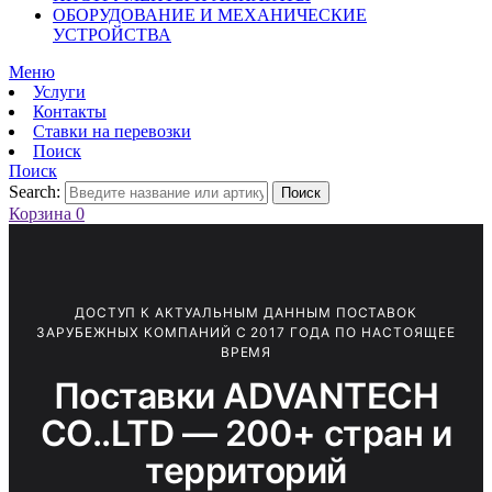
ОБОРУДОВАНИЕ И МЕХАНИЧЕСКИЕ
УСТРОЙСТВА
Меню
Услуги
Контакты
Ставки на перевозки
Поиск
Поиск
Search:
Поиск
Корзина
0
ДОСТУП К АКТУАЛЬНЫМ ДАННЫМ ПОСТАВОК
ЗАРУБЕЖНЫХ КОМПАНИЙ С 2017 ГОДА ПО НАСТОЯЩЕЕ
ВРЕМЯ
Поставки ADVANTECH
CO..LTD — 200+ стран и
территорий