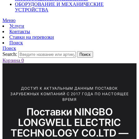
ОБОРУДОВАНИЕ И МЕХАНИЧЕСКИЕ
УСТРОЙСТВА
Меню
Услуги
Контакты
Ставки на перевозки
Поиск
Поиск
Search:
Поиск
Корзина
0
ДОСТУП К АКТУАЛЬНЫМ ДАННЫМ ПОСТАВОК
ЗАРУБЕЖНЫХ КОМПАНИЙ С 2017 ГОДА ПО НАСТОЯЩЕЕ
ВРЕМЯ
Поставки NINGBO
LONGWELL ELECTRIC
TECHNOLOGY CO.LTD —