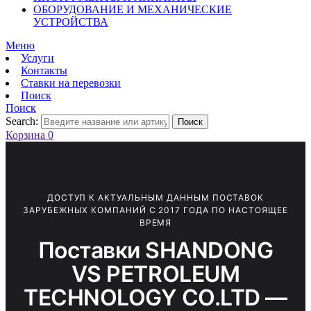
ОБОРУДОВАНИЕ И МЕХАНИЧЕСКИЕ
УСТРОЙСТВА
Меню
Услуги
Контакты
Ставки на перевозки
Поиск
Поиск
Search:
Поиск
Корзина
0
ДОСТУП К АКТУАЛЬНЫМ ДАННЫМ ПОСТАВОК
ЗАРУБЕЖНЫХ КОМПАНИЙ С 2017 ГОДА ПО НАСТОЯЩЕЕ
ВРЕМЯ
Поставки SHANDONG
VS PETROLEUM
TECHNOLOGY CO.LTD —