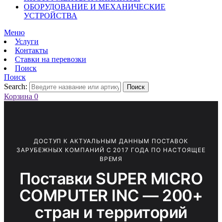
ОБОРУДОВАНИЕ И МЕХАНИЧЕСКИЕ
УСТРОЙСТВА
Меню
Услуги
Контакты
Ставки на перевозки
Поиск
Поиск
Search:
Поиск
Корзина
0
ДОСТУП К АКТУАЛЬНЫМ ДАННЫМ ПОСТАВОК
ЗАРУБЕЖНЫХ КОМПАНИЙ С 2017 ГОДА ПО НАСТОЯЩЕЕ
ВРЕМЯ
Поставки SUPER MICRO
COMPUTER INC — 200+
стран и территорий