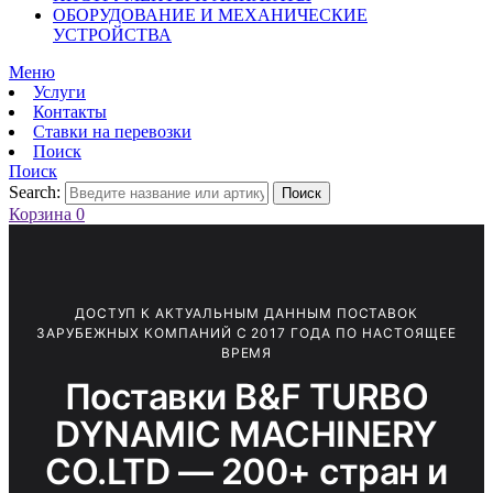
ОБОРУДОВАНИЕ И МЕХАНИЧЕСКИЕ
УСТРОЙСТВА
Меню
Услуги
Контакты
Ставки на перевозки
Поиск
Поиск
Search:
Поиск
Корзина
0
ДОСТУП К АКТУАЛЬНЫМ ДАННЫМ ПОСТАВОК
ЗАРУБЕЖНЫХ КОМПАНИЙ С 2017 ГОДА ПО НАСТОЯЩЕЕ
ВРЕМЯ
Поставки B&F TURBO
DYNAMIC MACHINERY
CO.LTD — 200+ стран и