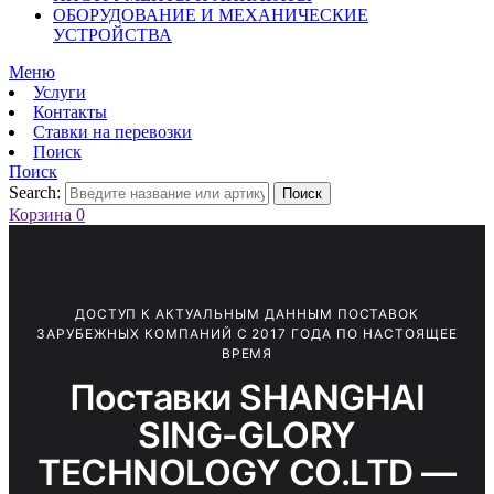
ОБОРУДОВАНИЕ И МЕХАНИЧЕСКИЕ
УСТРОЙСТВА
Меню
Услуги
Контакты
Ставки на перевозки
Поиск
Поиск
Search:
Поиск
Корзина
0
ДОСТУП К АКТУАЛЬНЫМ ДАННЫМ ПОСТАВОК
ЗАРУБЕЖНЫХ КОМПАНИЙ С 2017 ГОДА ПО НАСТОЯЩЕЕ
ВРЕМЯ
Поставки SHANGHAI
SING-GLORY
TECHNOLOGY CO.LTD —