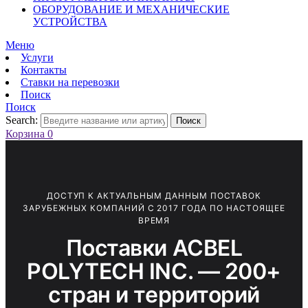
ОБОРУДОВАНИЕ И МЕХАНИЧЕСКИЕ
УСТРОЙСТВА
Меню
Услуги
Контакты
Ставки на перевозки
Поиск
Поиск
Search:
Поиск
Корзина
0
ДОСТУП К АКТУАЛЬНЫМ ДАННЫМ ПОСТАВОК
ЗАРУБЕЖНЫХ КОМПАНИЙ С 2017 ГОДА ПО НАСТОЯЩЕЕ
ВРЕМЯ
Поставки ACBEL
POLYTECH INC. — 200+
стран и территорий