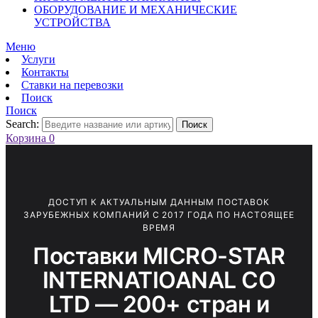
ОБОРУДОВАНИЕ И МЕХАНИЧЕСКИЕ
УСТРОЙСТВА
Меню
Услуги
Контакты
Ставки на перевозки
Поиск
Поиск
Search:
Поиск
Корзина
0
ДОСТУП К АКТУАЛЬНЫМ ДАННЫМ ПОСТАВОК
ЗАРУБЕЖНЫХ КОМПАНИЙ С 2017 ГОДА ПО НАСТОЯЩЕЕ
ВРЕМЯ
Поставки MICRO-STAR
INTERNATIOANAL CO
LTD — 200+ стран и