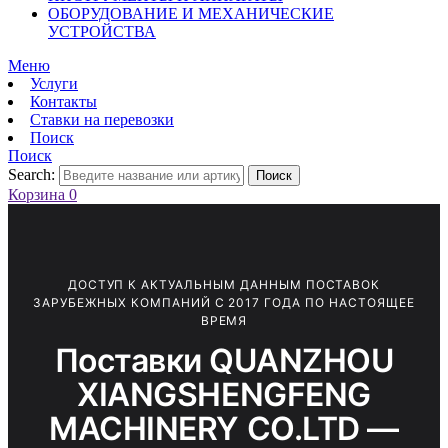
ОБОРУДОВАНИЕ И МЕХАНИЧЕСКИЕ
УСТРОЙСТВА
Меню
Услуги
Контакты
Ставки на перевозки
Поиск
Поиск
Search:
Поиск
Корзина
0
ДОСТУП К АКТУАЛЬНЫМ ДАННЫМ ПОСТАВОК
ЗАРУБЕЖНЫХ КОМПАНИЙ С 2017 ГОДА ПО НАСТОЯЩЕЕ
ВРЕМЯ
Поставки QUANZHOU
XIANGSHENGFENG
MACHINERY CO.LTD —