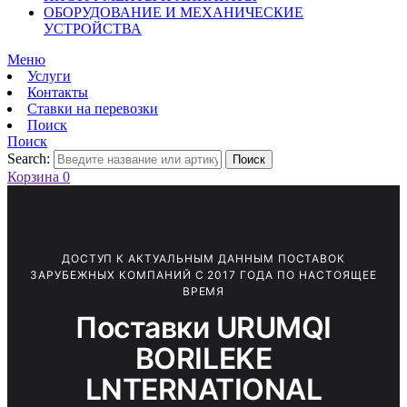
ОБОРУДОВАНИЕ И МЕХАНИЧЕСКИЕ
УСТРОЙСТВА
Меню
Услуги
Контакты
Ставки на перевозки
Поиск
Поиск
Search:
Поиск
Корзина
0
ДОСТУП К АКТУАЛЬНЫМ ДАННЫМ ПОСТАВОК
ЗАРУБЕЖНЫХ КОМПАНИЙ С 2017 ГОДА ПО НАСТОЯЩЕЕ
ВРЕМЯ
Поставки URUMQI
BORILEKE
LNTERNATIONAL