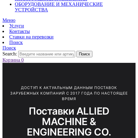
ОБОРУДОВАНИЕ И МЕХАНИЧЕСКИЕ
УСТРОЙСТВА
Меню
Услуги
Контакты
Ставки на перевозки
Поиск
Поиск
Search:
Поиск
Корзина
0
ДОСТУП К АКТУАЛЬНЫМ ДАННЫМ ПОСТАВОК
ЗАРУБЕЖНЫХ КОМПАНИЙ С 2017 ГОДА ПО НАСТОЯЩЕЕ
ВРЕМЯ
Поставки ALLIED
MACHINE &
ENGINEERING CO.