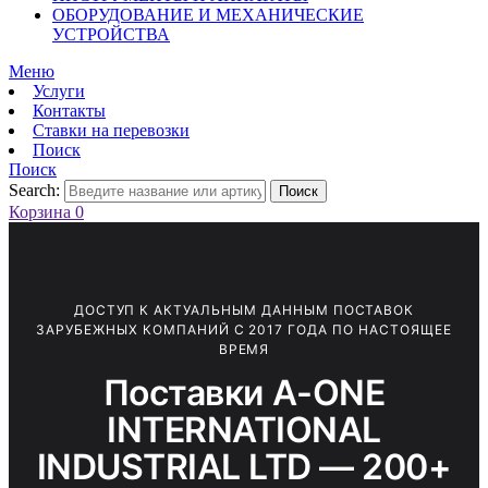
ОБОРУДОВАНИЕ И МЕХАНИЧЕСКИЕ
УСТРОЙСТВА
Меню
Услуги
Контакты
Ставки на перевозки
Поиск
Поиск
Search:
Поиск
Корзина
0
ДОСТУП К АКТУАЛЬНЫМ ДАННЫМ ПОСТАВОК
ЗАРУБЕЖНЫХ КОМПАНИЙ С 2017 ГОДА ПО НАСТОЯЩЕЕ
ВРЕМЯ
Поставки A-ONE
INTERNATIONAL
INDUSTRIAL LTD — 200+