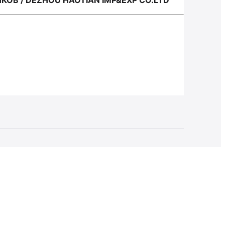
В / DEZHOU HAOTIAN IMP&EXP CO.LTD