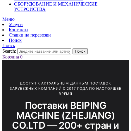
ОБОРУДОВАНИЕ И МЕХАНИЧЕСКИЕ
УСТРОЙСТВА
Меню
Услуги
Контакты
Ставки на перевозки
Поиск
Поиск
Search:
Поиск
Корзина
0
ДОСТУП К АКТУАЛЬНЫМ ДАННЫМ ПОСТАВОК
ЗАРУБЕЖНЫХ КОМПАНИЙ С 2017 ГОДА ПО НАСТОЯЩЕЕ
ВРЕМЯ
Поставки BEIPING
MACHINE (ZHEJIANG)
CO.LTD — 200+ стран и