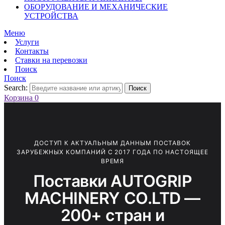
ОБОРУДОВАНИЕ И МЕХАНИЧЕСКИЕ
УСТРОЙСТВА
Меню
Услуги
Контакты
Ставки на перевозки
Поиск
Поиск
Search:
Поиск
Корзина
0
ДОСТУП К АКТУАЛЬНЫМ ДАННЫМ ПОСТАВОК
ЗАРУБЕЖНЫХ КОМПАНИЙ С 2017 ГОДА ПО НАСТОЯЩЕЕ
ВРЕМЯ
Поставки AUTOGRIP
MACHINERY CO.LTD —
200+ стран и